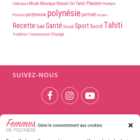
Passion
Mode
Musique
Nature
Ori Tahiti
Peinture
Littérature
polynésie
polynesie
portrait
Poisson
Raiatea
Tahiti
Recette
Santé
Sport
Sucré
Salé
Social
Voyage
Tradition
Transmission
SUIVEZ-NOUS
Gérer le consentement aux cookies
CONTACTEZ-NOUS