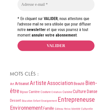
* En cliquant sur
VALIDER
, nous attestons que
l'adresse mail ne sera utilisée que pour diffuser
notre
newsletter
et que vous pourrez à tout
moment
annuler votre abonnement
.
MOTS CLÉS :
Artiste
Association
Bien-
Artisanat
Beauté
Art
être
Culture
Danse
Carrière
Bijoux
Couture
Cuisine
Création
Entrepreneuse
Dessert
Education
Enfant
Enseignement
Environnement
Famille
Identité Culturelle
Gâteau
Heiva