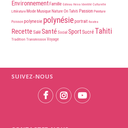
Environnement
Famille
Identité Culturelle
Gâteau
Heiva
Passion
Mode
Musique
Nature
Ori Tahiti
Peinture
Littérature
polynésie
polynesie
portrait
Poisson
Raiatea
Tahiti
Recette
Santé
Sport
Sucré
Salé
Social
Voyage
Tradition
Transmission
SUIVEZ-NOUS