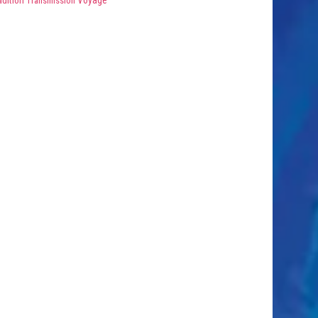
adition
Transmission