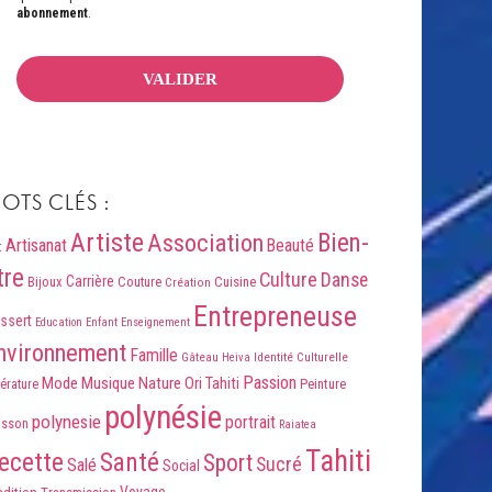
abonnement
.
OTS CLÉS :
Artiste
Association
Bien-
Artisanat
Beauté
t
tre
Culture
Danse
Carrière
Bijoux
Couture
Cuisine
Création
Entrepreneuse
ssert
Education
Enfant
Enseignement
nvironnement
Famille
Identité Culturelle
Gâteau
Heiva
Passion
Mode
Musique
Nature
Ori Tahiti
Peinture
térature
polynésie
polynesie
portrait
isson
Raiatea
Tahiti
ecette
Santé
Sport
Sucré
Salé
Social
Voyage