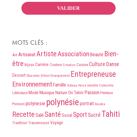
MOTS CLÉS :
Artiste
Association
Bien-
Artisanat
Beauté
Art
être
Culture
Danse
Carrière
Bijoux
Couture
Cuisine
Création
Entrepreneuse
Dessert
Education
Enfant
Enseignement
Environnement
Famille
Identité Culturelle
Gâteau
Heiva
Passion
Mode
Musique
Nature
Ori Tahiti
Peinture
Littérature
polynésie
polynesie
portrait
Poisson
Raiatea
Tahiti
Recette
Santé
Sport
Sucré
Salé
Social
Voyage
Tradition
Transmission