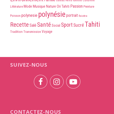
Identité Culturelle
Gâteau
Heiva
Passion
Mode
Musique
Nature
Ori Tahiti
Peinture
Littérature
polynésie
polynesie
portrait
Poisson
Raiatea
Tahiti
Recette
Santé
Sport
Sucré
Salé
Social
Voyage
Tradition
Transmission
SUIVEZ-NOUS
CONTACTEZ-NOUS