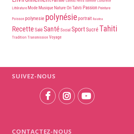
Famille
Identité Culturelle
Gâteau
Heiva
Passion
Mode
Musique
Nature
Ori Tahiti
Peinture
Littérature
polynésie
polynesie
portrait
Poisson
Raiatea
Tahiti
Recette
Santé
Sport
Sucré
Salé
Social
Voyage
Tradition
Transmission
SUIVEZ-NOUS
CONTACTEZ-NOUS