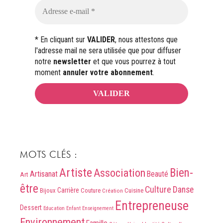
* En cliquant sur
VALIDER
, nous attestons que
l'adresse mail ne sera utilisée que pour diffuser
notre
newsletter
et que vous pourrez à tout
moment
annuler votre abonnement
.
MOTS CLÉS :
Artiste
Association
Bien-
Artisanat
Beauté
Art
être
Culture
Danse
Carrière
Bijoux
Couture
Cuisine
Création
Entrepreneuse
Dessert
Education
Enfant
Enseignement
Environnement