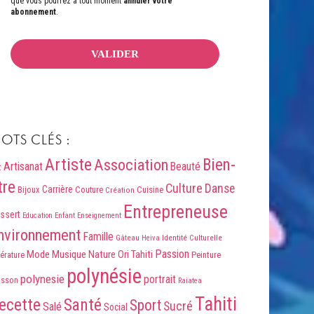
que vous pourrez à tout moment
annuler votre
abonnement
.
OTS CLÉS :
Artiste
Association
Bien-
Artisanat
Beauté
t
tre
Culture
Danse
Carrière
Bijoux
Couture
Cuisine
Création
Entrepreneuse
ssert
Education
Enfant
Enseignement
nvironnement
Famille
Identité Culturelle
Gâteau
Heiva
Passion
Mode
Musique
Nature
Ori Tahiti
Peinture
térature
polynésie
polynesie
portrait
isson
Raiatea
Tahiti
ecette
Santé
Sport
Sucré
Salé
Social