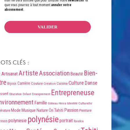
mail ne sera utilisée que pour diffuser notre
newsletter
et
que vous pourrez à tout moment
annuler votre
abonnement
.
OTS CLÉS :
Artiste
Association
Bien-
Artisanat
Beauté
t
tre
Culture
Danse
Carrière
Bijoux
Couture
Cuisine
Création
Entrepreneuse
ssert
Education
Enfant
Enseignement
nvironnement
Famille
Identité Culturelle
Gâteau
Heiva
Passion
Mode
Musique
Nature
Ori Tahiti
Peinture
térature
polynésie
polynesie
portrait
isson
Raiatea