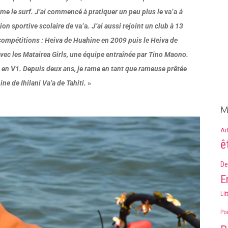
me le surf. J’ai commencé à pratiquer un peu plus le
va’a
à
tion sportive scolaire de
va’a
. J’ai aussi rejoint un club à 13
compétitions : Heiva de Huahine en 2009 puis le Heiva de
 avec les Matairea Girls, une équipe entraînée par Tino Maono.
et en V1. Depuis deux ans, je rame en tant que rameuse prêtée
ne de Ihilani Va’a de Tahiti.
»
M
Ar
ê
De
E
Lit
Po