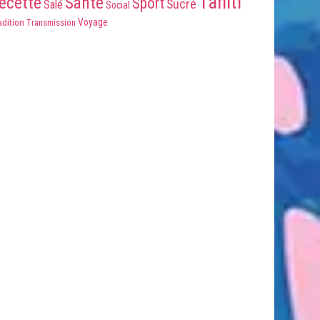
Tahiti
ecette
Santé
Sport
Sucré
Salé
Social
Voyage
adition
Transmission