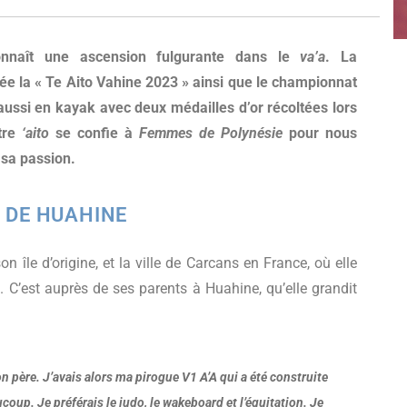
onnaît une ascension fulgurante dans le
va’a
. La
 la « Te Aito Vahine 2023 » ainsi que le championnat
aussi en kayak avec deux médailles d’or récoltées lors
otre
‘aito
se confie à
Femmes de Polynésie
pour nous
 sa passion.
 DE HUAHINE
n île d’origine, et la ville de Carcans en France, où elle
 C’est auprès de ses parents à Huahine, qu’elle grandit
 père. J’avais alors ma pirogue V1 A’A qui a été construite
oup. Je préférais le judo, le wakeboard et l’équitation. Je