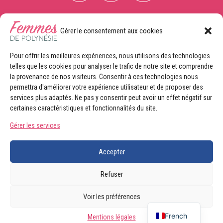
Gérer le consentement aux cookies
CONTACTEZ-NOUS
Pour offrir les meilleures expériences, nous utilisons des technologies
telles que les cookies pour analyser le trafic de notre site et comprendre
CONTRIBUTRICE
la provenance de nos visiteurs. Consentir à ces technologies nous
Envoyez-nous vos projets, vos idées, vos articles ou vos
permettra d'améliorer votre expérience utilisateur et de proposer des
photos
services plus adaptés. Ne pas y consentir peut avoir un effet négatif sur
certaines caractéristiques et fonctionnalités du site.
ANNONCEURS
Découvrez nos offres publicitaires
Gérer les services
FICHES CONTACT
Accepter
© Femmes de Polynésie
Mentions légales
Refuser
droits réservés 2026
Voir les préférences
French
Mentions légales