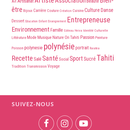
Artiste
Association
Bien-
Artisanat
Beauté
Art
être
Culture
Danse
Carrière
Bijoux
Couture
Cuisine
Création
Entrepreneuse
Dessert
Education
Enfant
Enseignement
Environnement
Famille
Identité Culturelle
Gâteau
Heiva
Passion
Mode
Musique
Nature
Ori Tahiti
Peinture
Littérature
polynésie
polynesie
portrait
Poisson
Raiatea
Tahiti
Recette
Santé
Sport
Sucré
Salé
Social
Voyage
Tradition
Transmission
SUIVEZ-NOUS