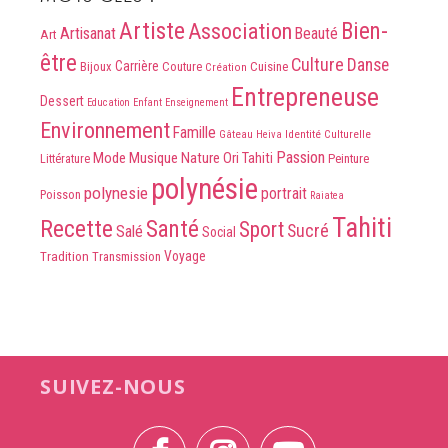
Artiste
Association
Bien-
Artisanat
Beauté
Art
être
Culture
Danse
Carrière
Bijoux
Couture
Cuisine
Création
Entrepreneuse
Dessert
Education
Enfant
Enseignement
Environnement
Famille
Identité Culturelle
Gâteau
Heiva
Passion
Mode
Musique
Nature
Ori Tahiti
Peinture
Littérature
polynésie
polynesie
portrait
Poisson
Raiatea
Tahiti
Recette
Santé
Sport
Sucré
Salé
Social
Voyage
Tradition
Transmission
SUIVEZ-NOUS