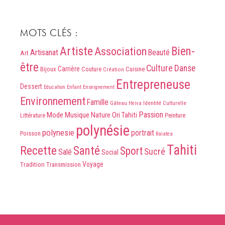
MOTS CLÉS :
Artiste
Association
Bien-
Artisanat
Beauté
Art
être
Culture
Danse
Carrière
Bijoux
Couture
Cuisine
Création
Entrepreneuse
Dessert
Education
Enfant
Enseignement
Environnement
Famille
Identité Culturelle
Gâteau
Heiva
Passion
Mode
Musique
Nature
Ori Tahiti
Peinture
Littérature
polynésie
polynesie
portrait
Poisson
Raiatea
Tahiti
Recette
Santé
Sport
Sucré
Salé
Social
Voyage
Tradition
Transmission