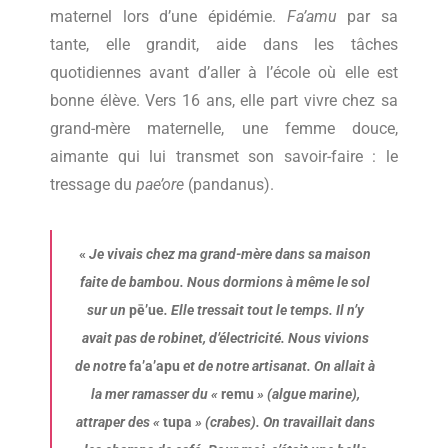
maternel lors d’une épidémie.
Fa’amu
par sa
tante, elle grandit, aide dans les tâches
quotidiennes avant d’aller à l’école où elle est
bonne élève. Vers 16 ans, elle part vivre chez sa
grand-mère maternelle, une femme douce,
aimante qui lui transmet son savoir-faire : le
tressage du
pae’ore
(pandanus).
«
Je vivais chez ma grand-mère dans sa maison
faite de bambou. Nous dormions à même le sol
sur un
pē’ue
. Elle tressait tout le temps. Il n’y
avait pas de robinet, d’électricité. Nous vivions
de notre
fa’a’apu
et de notre artisanat. On allait à
la mer ramasser du «
remu
» (algue marine),
attraper des «
tupa
» (crabes). On travaillait dans