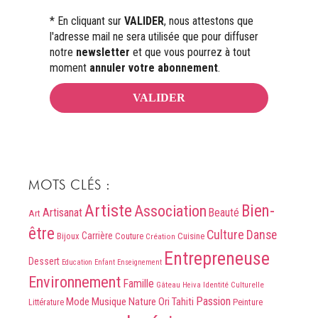
* En cliquant sur
VALIDER
, nous attestons que
l'adresse mail ne sera utilisée que pour diffuser
notre
newsletter
et que vous pourrez à tout
moment
annuler votre abonnement
.
MOTS CLÉS :
Artiste
Bien-
Association
Artisanat
Beauté
Art
être
Culture
Danse
Carrière
Bijoux
Couture
Cuisine
Création
Entrepreneuse
Dessert
Education
Enfant
Enseignement
Environnement
Famille
Identité Culturelle
Gâteau
Heiva
Passion
Mode
Musique
Nature
Ori Tahiti
Peinture
Littérature