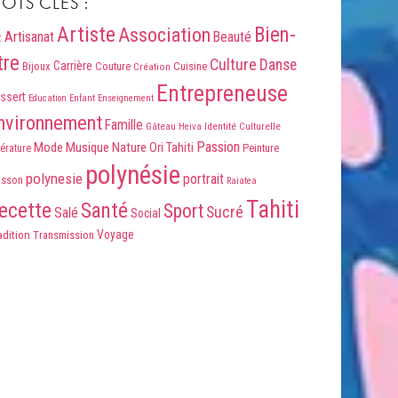
OTS CLÉS :
Artiste
Association
Bien-
Artisanat
Beauté
t
tre
Culture
Danse
Carrière
Bijoux
Couture
Cuisine
Création
Entrepreneuse
ssert
Education
Enfant
Enseignement
nvironnement
Famille
Identité Culturelle
Gâteau
Heiva
Passion
Mode
Musique
Nature
Ori Tahiti
Peinture
térature
polynésie
polynesie
portrait
isson
Raiatea
Tahiti
ecette
Santé
Sport
Sucré
Salé
Social
Voyage
adition
Transmission