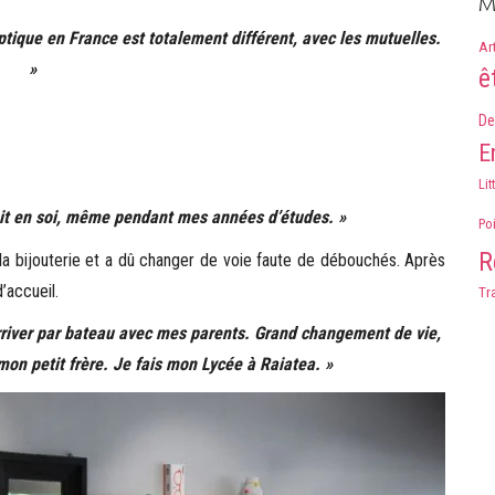
M
optique en France est totalement différent, avec les mutuelles.
Ar
»
ê
De
E
Lit
ait en soi, même pendant mes années d’études. »
Po
R
 la bijouterie et a dû changer de voie faute de débouchés. Après
’accueil.
Tr
arriver par bateau avec mes parents. Grand changement de vie,
on petit frère. Je fais mon Lycée à Raiatea. »