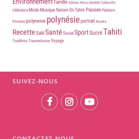
Environnement
Famille
Identité Culturelle
Gâteau
Heiva
Passion
Mode
Musique
Nature
Ori Tahiti
Peinture
Littérature
polynésie
polynesie
portrait
Poisson
Raiatea
Tahiti
Recette
Santé
Sport
Sucré
Salé
Social
Voyage
Tradition
Transmission
SUIVEZ-NOUS
CONTACTEZ-NOUS