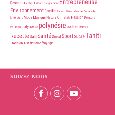
Entrepreneuse
Dessert
Education
Enfant
Enseignement
Environnement
Famille
Identité Culturelle
Gâteau
Heiva
Passion
Mode
Musique
Nature
Ori Tahiti
Peinture
Littérature
polynésie
polynesie
portrait
Poisson
Raiatea
Tahiti
Recette
Santé
Sport
Sucré
Salé
Social
Voyage
Tradition
Transmission
SUIVEZ-NOUS