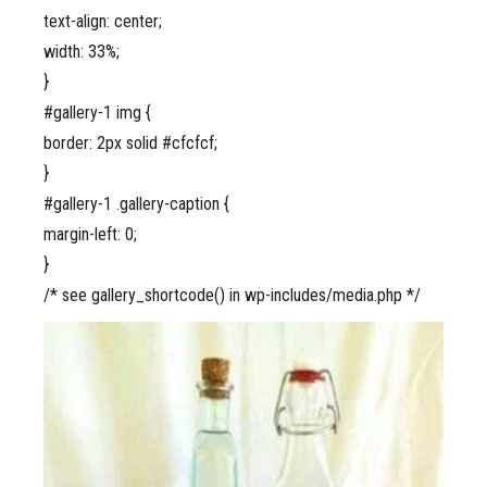
text-align: center;
width: 33%;
}
#gallery-1 img {
border: 2px solid #cfcfcf;
}
#gallery-1 .gallery-caption {
margin-left: 0;
}
/* see gallery_shortcode() in wp-includes/media.php */