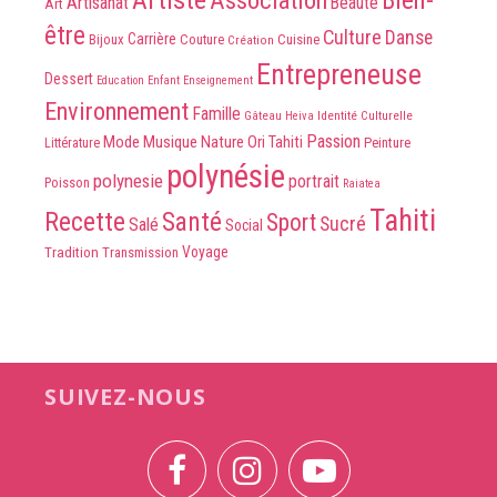
Artiste
Association
Bien-
Artisanat
Beauté
Art
être
Culture
Danse
Carrière
Bijoux
Couture
Cuisine
Création
Entrepreneuse
Dessert
Education
Enfant
Enseignement
Environnement
Famille
Identité Culturelle
Gâteau
Heiva
Passion
Mode
Musique
Nature
Ori Tahiti
Peinture
Littérature
polynésie
polynesie
portrait
Poisson
Raiatea
Tahiti
Recette
Santé
Sport
Sucré
Salé
Social
Voyage
Tradition
Transmission
SUIVEZ-NOUS