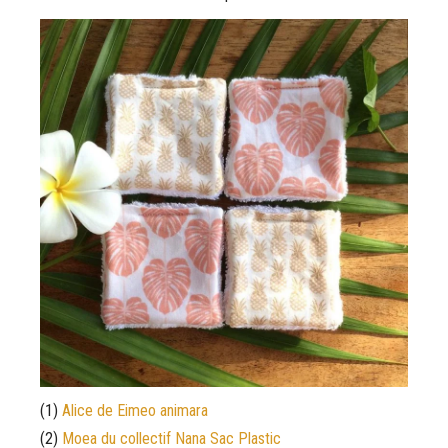
(1)
Alice de Eimeo animara
(2)
Moea du collectif Nana Sac Plastic