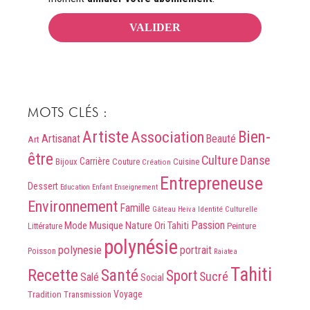
MOTS CLÉS :
Artiste
Association
Bien-
Artisanat
Beauté
Art
être
Culture
Danse
Carrière
Bijoux
Couture
Cuisine
Création
Entrepreneuse
Dessert
Education
Enfant
Enseignement
Environnement
Famille
Identité Culturelle
Gâteau
Heiva
Passion
Mode
Musique
Nature
Ori Tahiti
Peinture
Littérature
polynésie
polynesie
portrait
Poisson
Raiatea
Tahiti
Recette
Santé
Sport
Sucré
Salé
Social
Voyage
Tradition
Transmission