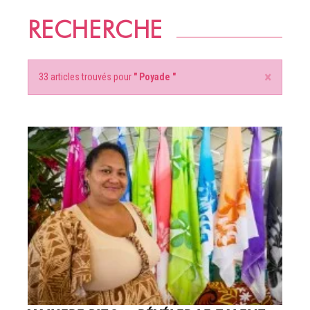
RECHERCHE
×
33 articles trouvés pour
" Poyade "